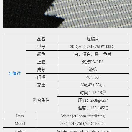
品名
经编衬
型号
30D,50D,75D,75D*100D..
颜色
白、漂白、黑、色衬
上胶
双点PA/PES
成分
涤纶
经编衬
门幅
40", 60"
克重
30g,43g,55g...
时间：12-18秒
粘合条件
压力：2-3kg/cm²
温度：125-145℃
Item
Water jet loom interlining
Model
30D,50D,75D,75D*100D..
Color
White, super white, black,color