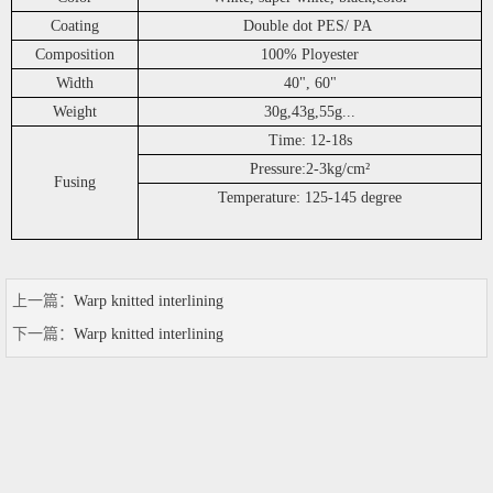
Coating
Double dot PES/ PA
Composition
100% Ployester
Width
40", 60"
Weight
30g,43g,55g...
Time: 12-18s
Pressure:2-3kg/cm²
Fusing
Temperature: 125-145 degree
上一篇：
Warp knitted interlining
下一篇：
Warp knitted interlining