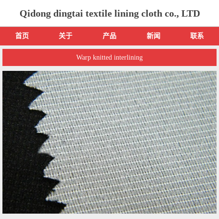
Qidong dingtai textile lining cloth co., LTD
首页
关于
产品
新闻
联系
Warp knitted interlining