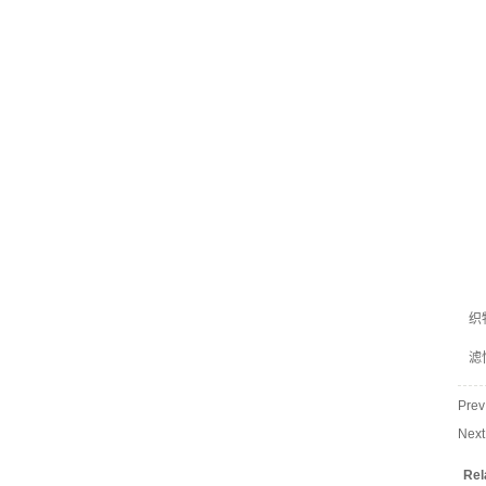
织
滤
Pre
Nex
Rel