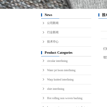
i
News
技
公司新闻
行业新闻
技术中心
们
Product Categories
增
circular interlining
Water jet loom interlining
Warp knitted interlining
shirt interlining
Hot rolling non woven backing