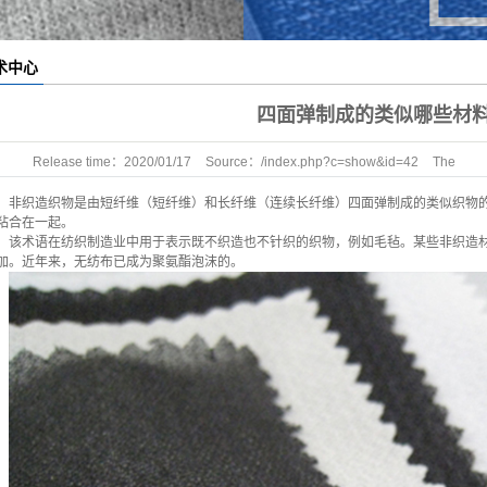
nterlining
术中心
四面弹制成的类似哪些材
Release time：
2020/01/17
Source：
/index.php?c=show&id=42
The
number of clicks：
0
非织造织物是由短纤维（短纤维）和长纤维（连续长纤维）四面弹制成的类似织物
粘合在一起。
该术语在纺织制造业中用于表示既不织造也不针织的织物，例如毛毡。某些非织造
加。近年来，无纺布已成为聚氨酯泡沫的。