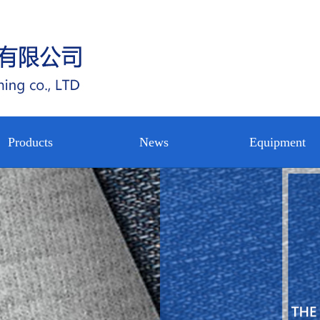
Products
News
Equipment
circular
公司新闻
设备展示
nterlining
Water jet
行业新闻
公司内景
rp knitted
loom
技术中心
nterlining
nterlining
shirt
ot rolling
nterlining
pregnating
on woven
on woven
eltblown
backing