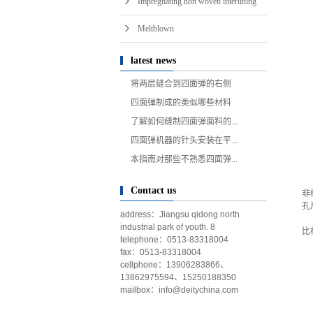
Impregnating non woven interlining
Meltblown
latest news
将两层缝合到四面弹的右侧
四面弹制成的类似哪些材料
了解如何缝制四面弹面料的...
四面弹机器的针头安装在平...
本指南对那些不熟悉四面弹...
Contact us
非
孔
address
：Jiangsu qidong north
industrial park of youth. 8
比
telephone
：0513-83318004
fax
：0513-83318004
cellphone
：13906283866、
13862975594、15250188350
mailbox
：
info@deitychina.com