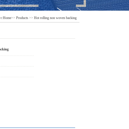
re:
Home
>>
Products
>>
Hot rolling non woven backing
acking