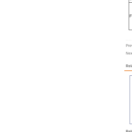
F
Pr
Ne
Rel
Rel