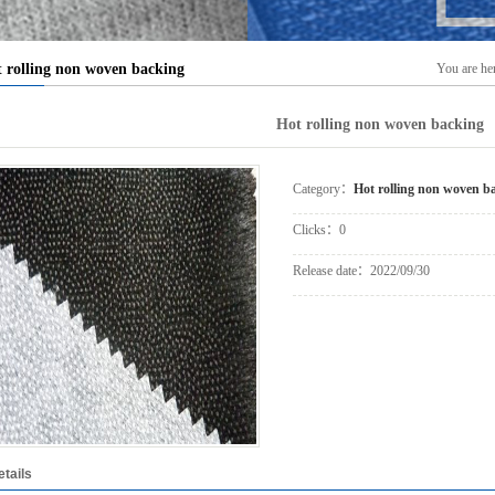
nterlining
 rolling non woven backing
You are he
Hot rolling non woven backing
Category：
Hot rolling non woven b
Clicks：
0
Release date：
2022/09/30
etails