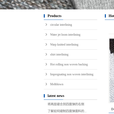
i
Products
Hot
circular interlining
Water jet loom interlining
Warp knitted interlining
shirt interlining
Hot rolling non woven backing
Impregnating non woven interlining
Meltblown
latest news
将两层缝合到四面弹的右侧
D
了解如何缝制四面弹面料的...