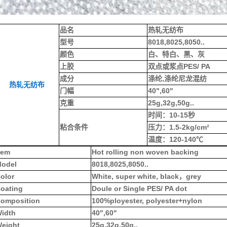
品名
热轧无纺布
型号
8018,8025,8050..
颜色
白、特白、黑、灰
上胶
双点或浆点PES/ PA
成分
涤纶,涤纶尼龙混纺
热轧无纺布
门幅
40",60"
克重
25g,32g,50g..
时间：10-15秒
粘合条件
压力：1.5-2kg/cm²
温度：120-140℃
tem
Hot rolling non woven backing
odel
8018,8025,8050..
olor
White, super white, black，grey
oating
Doule or Single PES/ PA dot
omposition
100%ployester, polyester+nylon
idth
40",60"
eight
25g,32g,50g..