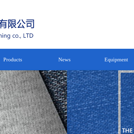
Products
News
Equipment
circular
公司新闻
设备展示
nterlining
Water jet
行业新闻
公司内景
rp knitted
loom
技术中心
nterlining
nterlining
shirt
ot rolling
nterlining
pregnating
on woven
on woven
eltblown
backing