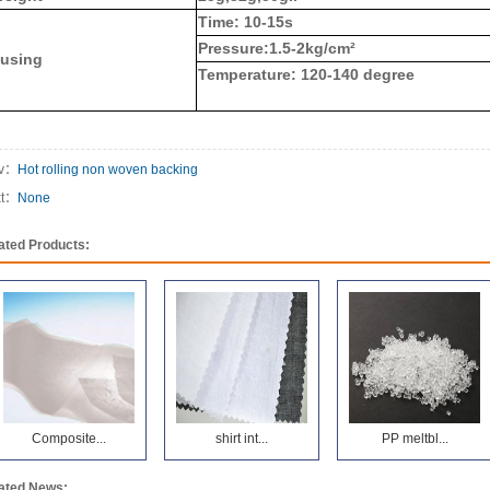
Time: 10-15s
Pressure:1.5-2kg/cm²
using
Temperature: 120-140 degree
ev：
Hot rolling non woven backing
xt：
None
ated Products:
Composite...
shirt int...
PP meltbl...
ated News: