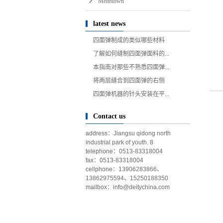
Meltblown
latest news
四面弹制成的类似哪些材料
了解如何缝制四面弹面料的...
本指南对那些不熟悉四面弹...
将两层缝合到四面弹的右侧
四面弹机器的针头安装在平...
Contact us
address
：Jiangsu qidong north
industrial park of youth. 8
telephone
：0513-83318004
fax
：0513-83318004
cellphone
：13906283866、
13862975594、15250188350
mailbox
：
info@deitychina.com