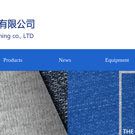
Products
News
Equipment
circular
公司新闻
设备展示
nterlining
Water jet
行业新闻
公司内景
rp knitted
loom
技术中心
nterlining
nterlining
shirt
ot rolling
nterlining
pregnating
on woven
on woven
eltblown
backing