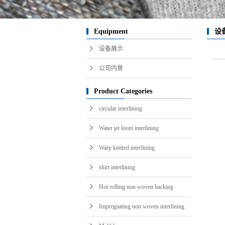
i
Equipment
设
设备展示
公司内景
Product Categories
circular interlining
Water jet loom interlining
Warp knitted interlining
shirt interlining
Hot rolling non woven backing
Impregnating non woven interlining